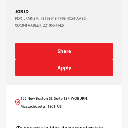
JOB ID
PDX_JKMNSM_73198948-1F93-4C54-AAEC-
0DC84FAA8EE4_22186544-ES
Share
Apply
155 New Boston St. Suite 137, WOBURN,
Massachusetts, 1801, US
¿Te encanta la idea de hacer ejercicio